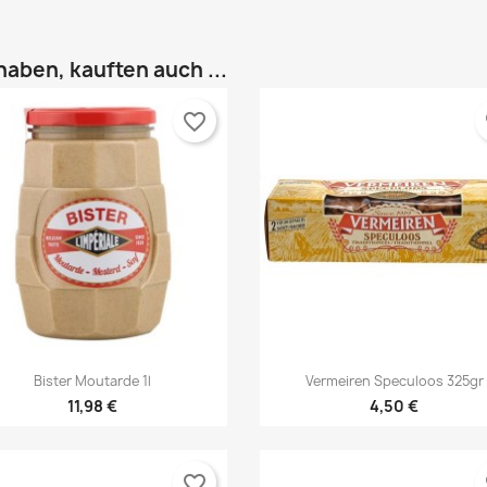
haben, kauften auch ...
favorite_border
fa


Vorschau
Vorschau
Bister Moutarde 1l
Vermeiren Speculoos 325gr
11,98 €
4,50 €
favorite_border
fa