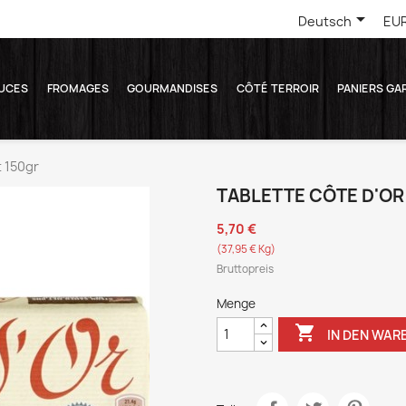

Deutsch
EUR
UCES
FROMAGES
GOURMANDISES
CÔTÉ TERROIR
PANIERS GA
t 150gr
TABLETTE CÔTE D'OR 
5,70 €
(37,95 € Kg)
Bruttopreis
Menge

IN DEN WAR