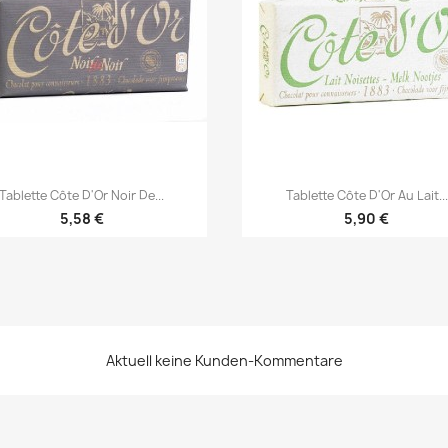


Vorschau
Vorschau
Tablette Côte D'Or Noir De...
Tablette Côte D'Or Au Lait...
5,58 €
5,90 €
nschliste erstellen
nmelden
e müssen angemeldet sein, um Artikel Ihrer Wunschliste hinzufüg
uf meine Wunschliste
me der Wunschliste
Aktuell keine Kunden-Kommentare
 können.
Créer une nouvelle liste
Abbrechen
Anmelde
Abbrechen
Wunschliste erstelle