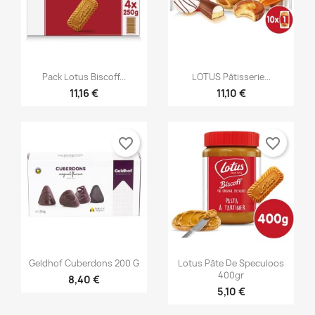


Aperçu rapide
Aperçu rapide
Pack Lotus Biscoff...
LOTUS Pâtisserie...
11,16 €
11,10 €
favorite_border
favorite_border


Aperçu rapide
Aperçu rapide
Geldhof Cuberdons 200 G
Lotus Pâte De Speculoos
400gr
8,40 €
5,10 €