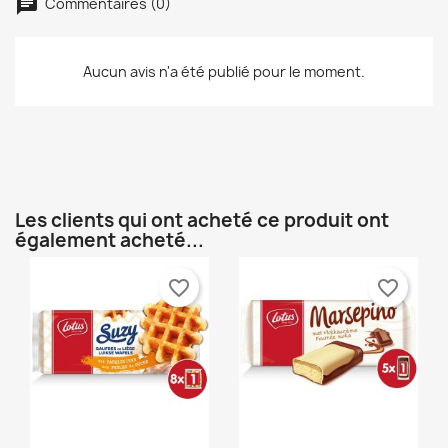
à votre liste d'envies.
Commentaires (0)
Créer une nouvelle liste
add_circle_outline
Annuler
Connexion
Aucun avis n'a été publié pour le moment.
Annuler
Créer une liste d'envies
Les clients qui ont acheté ce produit ont
également acheté...
favorite_border
favorite_border