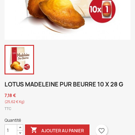
LOTUS MADELEINE PUR BEURRE 10 X 28 G
7,18 €
(25,62 € Kg)
TTC
Quantité

favorite_border
AJOUTER AU PANIER