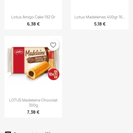


Aperçu rapide
Aperçu rapide
Lotus Amigo Cake 192 Gr
Lotus Madeleines 400gr 16...
6,38 €
5,18 €
favorite_border

Aperçu rapide
LOTUS Madeleine Chocolat
300g
×
×
Créer une liste d'envies
Connexion
7,38 €
×
Vous devez être connecté pour ajouter des produits
Ajouter à ma liste d'envies
Nom de la liste d'envies